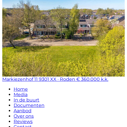
Markiezenhof 11
9301 XX · Roden
€ 360.000 k.k.
Home
Media
In de buurt
Documenten
Aanbod
Over ons
Reviews
Contact