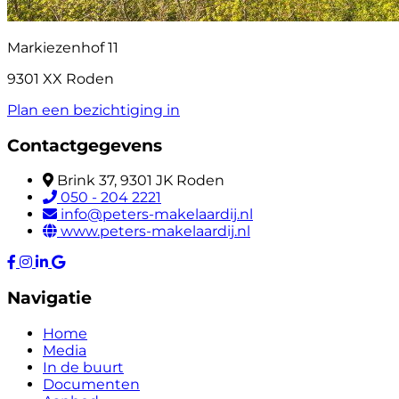
Markiezenhof 11
9301 XX Roden
Plan een bezichtiging in
Contactgegevens
Brink 37, 9301 JK Roden
050 - 204 2221
info@peters-makelaardij.nl
www.peters-makelaardij.nl
Navigatie
Home
Media
In de buurt
Documenten