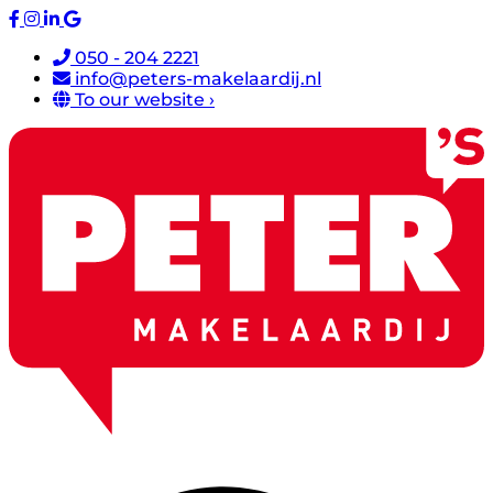
050 - 204 2221
info@peters-makelaardij.nl
To our website ›