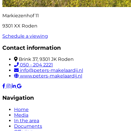
Markiezenhof 11
9301 XX Roden
Schedule a viewing
Contact information
Brink 37, 9301 JK Roden
050 - 204 2221
info@peters-makelaardij.nl
www.peters-makelaardij.nl
Navigation
Home
Media
In the area
Documents