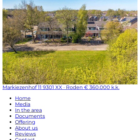
Markiezenhof 11
9301 XX · Roden
€ 360.000 k.k.
Home
Media
In the area
Documents
Offering
About us
Reviews
Contact